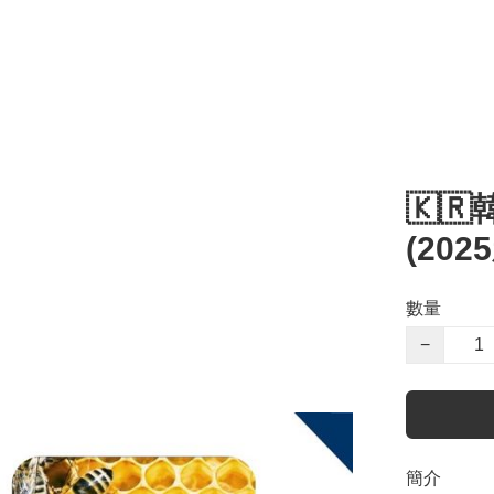
🇰
(20
數量
−
簡介