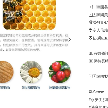
🇰🇷韓國
🇰🇷韓國
🏆榮獲BRA
🌟令人信賴
🌟佔據🇰
👍🏻有效
👍🏻保持
🇰🇷韓國製
#i-Sense

#永安尖沙咀
#油麻地永安