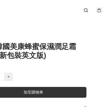
韓國美康蜂蜜保濕潤足霜
25新包裝英文版)
+
加至購物車
−