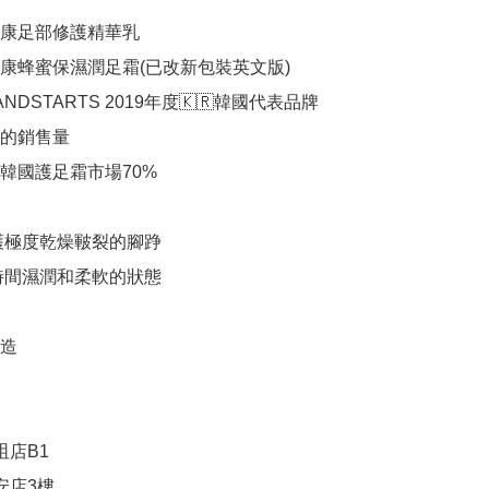
美康足部修護精華乳

美康蜂蜜保濕潤足霜(已改新包裝英文版)

NDSTARTS 2019年度🇰🇷韓國代表品牌

的銷售量

🇷韓國護足霜市場70%

修護極度乾燥皸裂的腳踭

長時間濕潤和柔軟的狀態

造

店B1

店3樓
