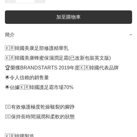
加至購物車
簡介
−
🇰🇷韓國美康足部修護精華乳

🇰🇷韓國美康蜂蜜保濕潤足霜(已改新包裝英文版)

🏆榮獲BRANDSTARTS 2019年度🇰🇷韓國代表品牌

🌟令人信賴的銷售量

🌟佔據🇰🇷韓國護足霜市場70%

👍🏻有效修護極度乾燥皸裂的腳踭

👍🏻保持長時間濕潤和柔軟的狀態

🇰🇷韓國製造
