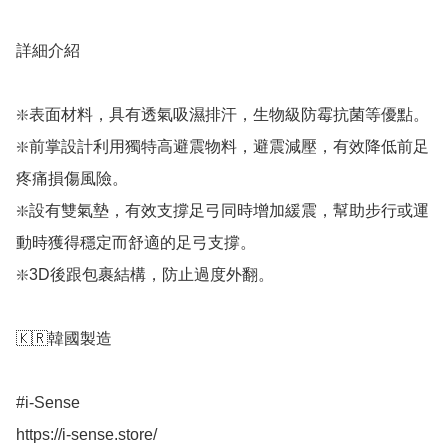
詳細介紹

❇️表面材料，具有透氣吸濕排汗，生物級防霉抗菌等優點。

❇️前掌設計利用獨特高避震物料，避震減壓，有效降低前足
疼痛損傷風險。

❇️設有雙氣墊，有效支撐足弓同時增加緩震，幫助步行或運
動時獲得穩定而舒適的足弓支撐。

❇️3D後跟包裹結構，防止過度外翻。

🇰🇷韓國製造

#i-Sense

https://i-sense.store/
