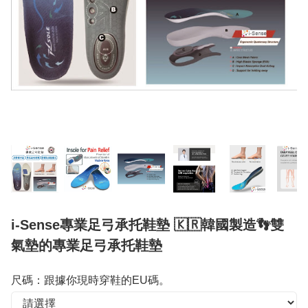
i-Sense專業足弓承托鞋墊 🇰🇷韓國製造👣雙
氣墊的專業足弓承托鞋墊
尺碼：跟據你現時穿鞋的EU碼。